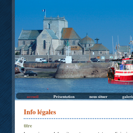
accueil
Présentation
nous situer
galeri
Info légales
titre